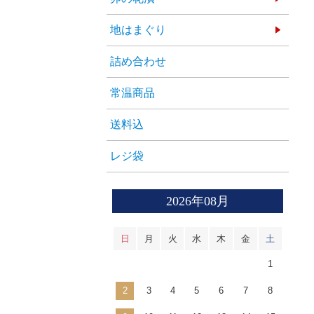
地はまぐり
詰め合わせ
常温商品
送料込
レジ袋
2026年08月
日
月
火
水
木
金
土
1
2
3
4
5
6
7
8