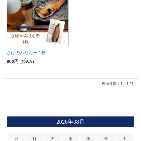
さばのみりん干 1枚
600円
（税込み）
表示件数：1～1 / 1
2026年08月
日
月
火
水
木
金
土